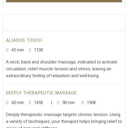
ALIADOS TOUCH
45 min
110€
A neck, back and shoulder massage, indicated to activate
circulation, relief muscle tension and stress, leaving an
extraordinary feeling of relaxation and well-being.
DEEPLY THERAPEUTIC MASSAGE
60 min
145€
90 min
190€
Deeply therapeutic massage targets chronic tension. Using
a variety of techniques, your therapist helps bringing relief to