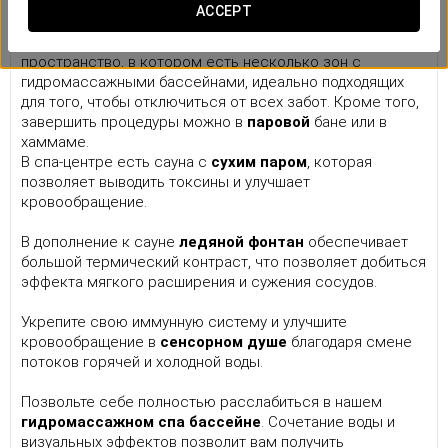
Спа
ACCEPT
Наш спа-центр — это расслабляющее и функциональное
пространство, в котором есть несколько зон с
гидромассажными бассейнами, идеально подходящих
для того, чтобы отключиться от всех забот. Кроме того,
завершить процедуры можно в
паровой
бане или в
хаммаме.
В спа-центре есть сауна с
сухим паром
, которая
позволяет выводить токсины и улучшает
кровообращение.
В дополнение к сауне
ледяной фонтан
обеспечивает
большой термический контраст, что позволяет добиться
эффекта мягкого расширения и сужения сосудов.
Укрепите свою иммунную систему и улучшите
кровообращение в
сенсорном душе
благодаря смене
потоков горячей и холодной воды.
Позвольте себе полностью расслабиться в нашем
гидромассажном спа бассейне
. Сочетание воды и
визуальных эффектов позволит вам получить