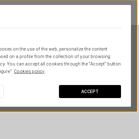
rposes on the use of the web, personalize the content
sed on a profile from the collection of your browsing
cy. You can accept all cookies through the "Accept" button
igure".
Cookies policy
Eurostars Amara
ACCEPT
САН-СЕБАСТЬЯН