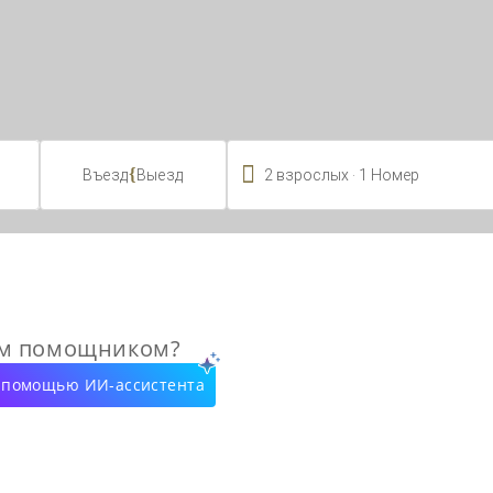

.
{
2
взрослых
1
Номер
Въезд
Выезд
ым помощником?
с помощью ИИ-ассистента