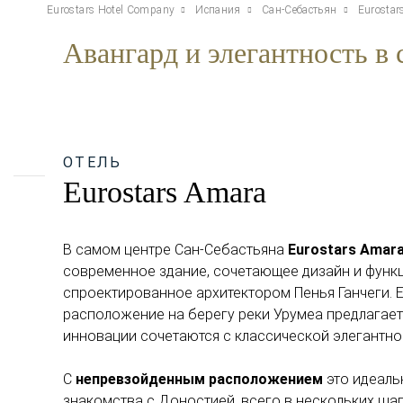
Eurostars Hotel Company
Испания
Сан-Себастьян
Eurostar
Авангард и элегантность в
ОТЕЛЬ
Eurostars Amara
В самом центре Сан-Себастьяна
Eurostars Amar
современное здание, сочетающее дизайн и функ
спроектированное архитектором Пенья Ганчеги. 
расположение на берегу реки Урумеа предлагает 
инновации сочетаются с классической элегантно
С
непревзойденным расположением
это идеаль
знакомства с Доностией, всего в нескольких шаг