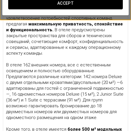
Инфраструктура и удобства
ACCEPT
Отель Eurostars Amara 4* специально ориентирован на
удовлетворение потребностей спортивных команд,
предлагая
максимальную приватность, спокойствие
и функциональность.
В отеле предусмотрены
закрытые пространства для сборов и технических
совещаний, сочетающие комфорт, конфиденциальность
и сервисы, адаптированные к каждому операционному
аспекту команды.
В отеле 162 внешних номера, все с естественным
освещением и полностью оборудованные.
Предлагаются различные категории: 142 номера Deluxe
с двумя отдельными кроватями/двуспальные (20 м²) —6
адаптированы для гостей с ограниченной подвижностью
—, 16 одноместных номеров Deluxe (15 м²), 2 Junior Suite
(36 м²) и 1 Suite с террасами (91 м²). Для групп
возможно гарантировать бронирование до 18
двухместных номеров или двухместных номеров для
одноместного размещения на одном этаже.
Кроме того, в отеле имеется
более 500 м² модульных