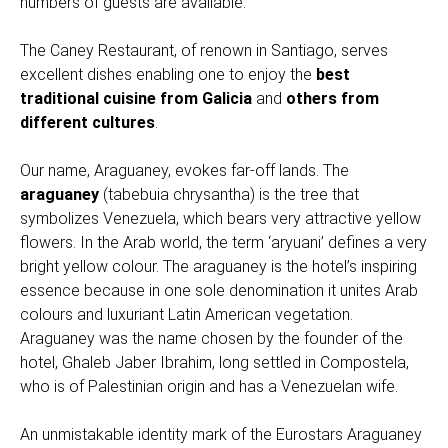
numbers of guests are available.
The Caney Restaurant, of renown in Santiago, serves
excellent dishes enabling one to enjoy the
best
traditional cuisine from Galicia
and
others from
different cultures
.
Our name, Araguaney, evokes far-off lands. The
araguaney
(tabebuia chrysantha) is the tree that
symbolizes Venezuela, which bears very attractive yellow
flowers. In the Arab world, the term ‘aryuani’ defines a very
bright yellow colour. The araguaney is the hotel’s inspiring
essence because in one sole denomination it unites Arab
colours and luxuriant Latin American vegetation.
Araguaney was the name chosen by the founder of the
hotel, Ghaleb Jaber Ibrahim, long settled in Compostela,
who is of Palestinian origin and has a Venezuelan wife.
An unmistakable identity mark of the Eurostars Araguaney