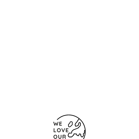
Контакты и карта
Alfredo Brañas 5
Сантьяго-де-Компостела
15701 Испания
(+34) 981 559 616
(+34) 981 590 287
Форма обратной связи