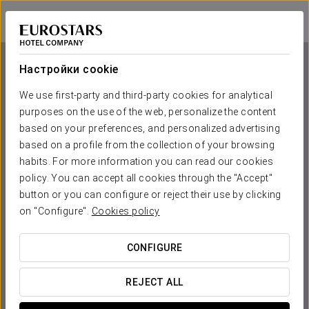
Eurostars Araguaney
САНТЬЯГО-ДЕ-КОМПОСТЕЛА
Войти в Star Tr
Настройки cookie
We use first-party and third-party cookies for analytical
purposes on the use of the web, personalize the content
Eurostars Araguaney
based on your preferences, and personalized advertising
based on a profile from the collection of your browsing
САНТЬЯГО-ДЕ-КОМПОСТЕЛА
habits. For more information you can read our cookies
policy. You can accept all cookies through the "Accept"
button or you can configure or reject their use by clicking
on "Configure".
Cookies policy
CONFIGURE
КОГДА ВЫ ХОТИТЕ ОТПРАВИТЬСЯ В ПУТЕШЕСТВИЕ?
REJECT ALL

