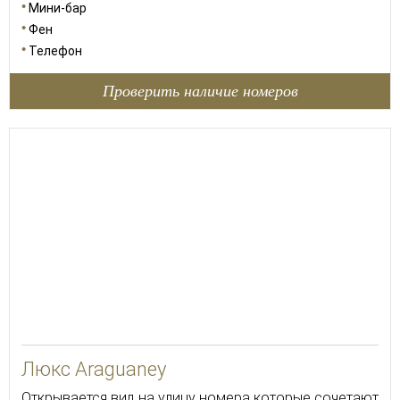
Мини-бар
Фен
Телефон
Проверить наличие номеров
40
Люкс Araguaney
Открывается вид на улицу номера которые сочетают