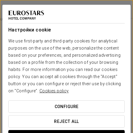
Eurostars Araguaney
САНТЬЯГО-ДЕ-КОМПОСТЕЛА
Войти в Star Tr
Номера
Настройки cookie
Номера
Необходимые вам комфорт и
We use first-party and third-party cookies for analytical
отдых
purposes on the use of the web, personalize the content
based on your preferences, and personalized advertising
based on a profile from the collection of your browsing
Araguaneyимеет81номеров;пространств, гдероскошь и
habits. For more information you can read our cookies
комфортцарствования.Все номеравыходят окнами
на
улицус видом
нацентр городаСантьяго.
policy. You can accept all cookies through the "Accept"
button or you can configure or reject their use by clicking
Недавно отремонтированный,всеномера оформленыс
on "Configure".
Cookies policy
выборомработы
лучшиххудожниковв данный
момент.Художественное оформление номеровэффект
персонализации,используя
различные стили
:авангардв
CONFIGURE
некоторых,традиционных и классическихв
других.Симфониякомфорта, которая восхищаетдаже самых
требовательныхнаших гостей.
REJECT ALL
ОСНОВНЫЕ УСЛУГИ