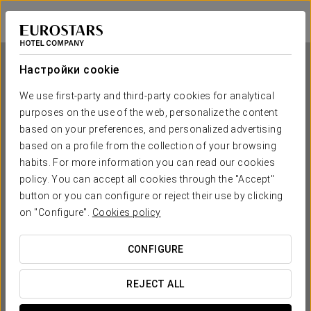
Eurostars Atlántico
А-КОРУНЬЯ
Войти в Star Tr
Настройки cookie
We use first-party and third-party cookies for analytical
purposes on the use of the web, personalize the content
Eurostars Atlántico
based on your preferences, and personalized advertising
based on a profile from the collection of your browsing
А-КОРУНЬЯ
habits. For more information you can read our cookies
policy. You can accept all cookies through the "Accept"
button or you can configure or reject their use by clicking
on "Configure".
Cookies policy
CONFIGURE
КОГДА ВЫ ХОТИТЕ ОТПРАВИТЬСЯ В ПУТЕШЕСТВИЕ?
REJECT ALL

