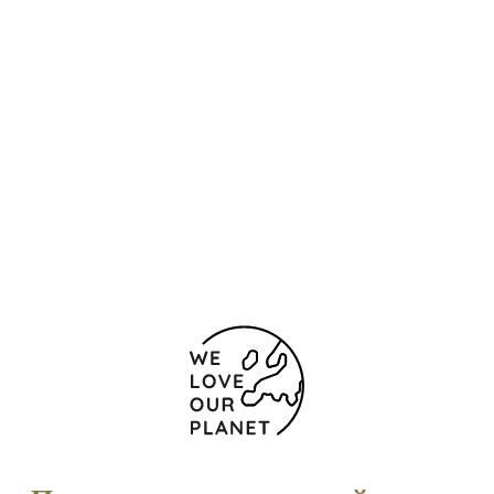
Контакты и карта
Avda. do Porto de A Coruña, 4
А-Корунья
15006 Испания
(+34) 981 22 65 00
Форма обратной связи