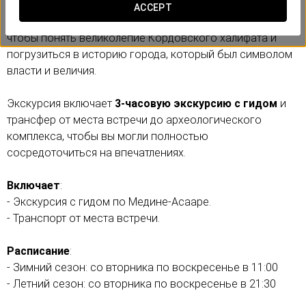
являющийся одним из важнейших археологических
ACCEPT
комплексов Испании. Это обязательное посещение,
чтобы понять великолепие Кордовского халифата и
погрузиться в историю города, который был символом
власти и величия.
Экскурсия включает
3-часовую экскурсию с гидом
и
трансфер от места встречи до археологического
комплекса, чтобы вы могли полностью
сосредоточиться на впечатлениях.
Включает
:
- Экскурсия с гидом по Медине-Асааре.
- Транспорт от места встречи.
Расписание
:
- Зимний сезон: со вторника по воскресенье в 11:00
- Летний сезон: со вторника по воскресенье в 21:30