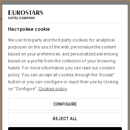
Eurostars Azahar
КОРДОВА
Войти в Star Tr
Посетите Дворцовый Город Медина Асаара
Настройки cookie
We use first-party and third-party cookies for analytical
purposes on the use of the web, personalize the content
based on your preferences, and personalized advertising
based on a profile from the collection of your browsing
habits. For more information you can read our cookies
policy. You can accept all cookies through the "Accept"
button or you can configure or reject their use by clicking
30 €
on "Configure".
Cookies policy
Посетите дворцовый город Медина
Асаара
CONFIGURE
Откройте для себя Медину-Асаару — халифский город,
REJECT ALL
внесённый в список Всемирного наследия ЮНЕСКО и