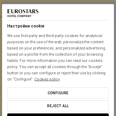
Eurostars Azahar
КОРДОВА
Войти в Star Tr
Pомантический Опыт
Настройки cookie
We use first-party and third-party cookies for analytical
purposes on the use of the web, personalize the content
based on your preferences, and personalized advertising
based on a profile from the collection of your browsing
habits. For more information you can read our cookies
policy. You can accept all cookies through the "Accept"
button or you can configure or reject their use by clicking
20 €
on "Configure".
Cookies policy
Pомантический опыт
CONFIGURE
Приглашаем вас провести незабываемое
романтическое время со своей второй половинкой в
REJECT ALL
особенном отеле в центре Кордовы.