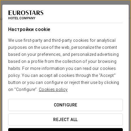
Eurostars Centrale Palace
ПАЛЕРМО
Войти в Star Tr
Pомантический Опыт
Настройки cookie
We use first-party and third-party cookies for analytical
purposes on the use of the web, personalize the content
based on your preferences, and personalized advertising
based on a profile from the collection of your browsing
habits. For more information you can read our cookies
policy. You can accept all cookies through the "Accept"
button or you can configure or reject their use by clicking
15€
on "Configure".
Cookies policy
Pомантический опыт
CONFIGURE
Наслаждайтесь романтикой поездки вдвоем в
фантастическом городе Палермо с нашим
REJECT ALL
романтическим опытом.