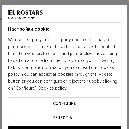
Eurostars Centrale Palace
ПАЛЕРМО
Войти в Star Tr
Бизнес-Опыт
Настройки cookie
We use first-party and third-party cookies for analytical
purposes on the use of the web, personalize the content
based on your preferences, and personalized advertising
based on a profile from the collection of your browsing
habits. For more information you can read our cookies
policy. You can accept all cookies through the "Accept"
button or you can configure or reject their use by clicking
10€
on "Configure".
Cookies policy
Бизнес-опыт
CONFIGURE
Потому что даже самые усердные работники
заслуживают перерыва. Наслаждайтесь своим деловым
REJECT ALL
опытом прямо сейчас!