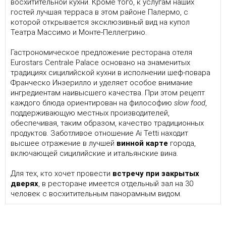
восхитительной кухни. Кроме того, к услугам наших
гостей лучшая терраса в этом районе Палермо, с
которой открывается эксклюзивный вид на купол
Театра Массимо и Монте-Пеллегрино.
Гастрономическое предложение ресторана отеля
Eurostars Centrale Palace основано на знаменитых
традициях сицилийской кухни в исполнении шеф-повара
Франческо Инзерилло и уделяет особое внимание
ингредиентам наивысшего качества. При этом рецепт
каждого блюда ориентирован на философию
slow food
,
поддерживающую местных производителей,
обеспечивая, таким образом, качество традиционных
продуктов. Заботливое отношение Ai Tetti находит
высшее отражение в лучшей
винной карте
города,
включающей сицилийские и итальянские вина.
Для тех, кто хочет провести
встречу при закрытых
дверях
, в ресторане имеется отдельный зал на 30
человек с восхитительным панорамным видом.