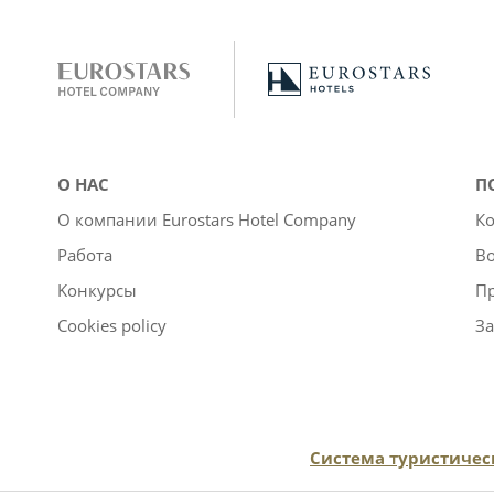
О НАС
П
О компании Eurostars Hotel Company
Ко
Работа
Во
Kонкурсы
П
Cookies policy
За
Система туристическ