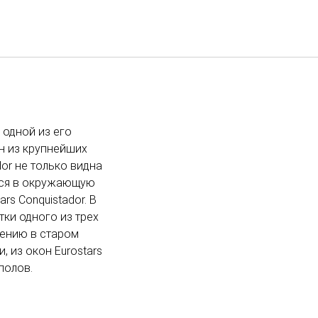
Русский
Войти в Star Traveler или
 одной из его
н из крупнейших
or не только видна
ется в окружающую
rs Conquistador. В
ки одного из трех
жению в старом
 из окон Eurostars
полов.