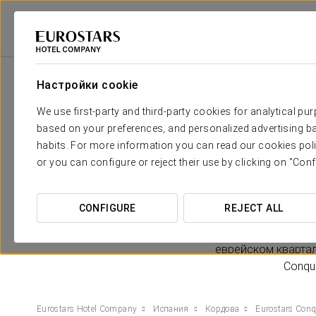
Eurostars Hotel Company
Испания
Кордова
Eurostars Conquistad
Настройки cookie
We use first-party and third-party cookies for analytical pu
based on your preferences, and personalized advertising ba
Кордова — пр
habits. For more information you can read our cookies poli
архитектурных 
or you can configure or reject their use by clicking on "Conf
образцов мусульман
мечеть, но и ощу
историю и архитек
CONFIGURE
REJECT ALL
элегантном салон
павильонов дл
еврейском квартал
Conqu
Eurostars Hotel Company
Испания
Кордова
Eurostars Conq