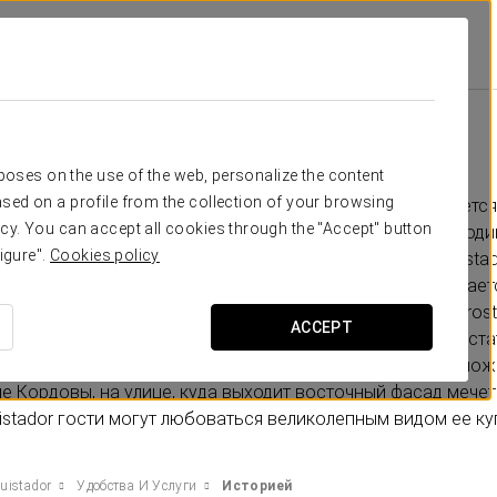
or
Удобства И Услуги
Историей
историей
rposes on the use of the web, personalize the content
sed on a profile from the collection of your browsing
екрасный город, пропитанный историей, а мечеть является
cy. You can accept all cookies through the "Accept" button
жемчужин. Объект Всемирного культурного наследия и оди
igure".
Cookies policy
ской архитектуры в Испании. Из окон Eurostars Conquistad
щается ее энергетика.Отель настолько идеально вписыва
туру, что часть городской истории хранится прямо в Eurosta
ACCEPT
е Almanzor можно увидеть прекрасно сохранившиеся остат
я омовения старой мечети. Благодаря удобному располо
е Кордовы, на улице, куда выходит восточный фасад мечети,
istador гости могут любоваться великолепным видом ее ку
uistador
Удобства И Услуги
Историей