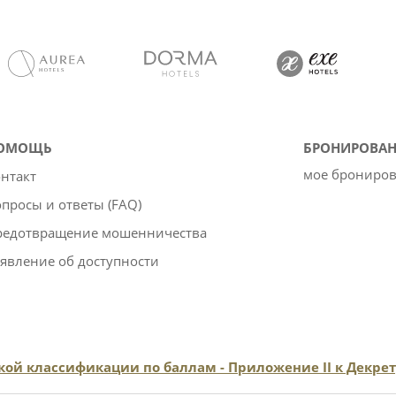
ОМОЩЬ
БРОНИРОВАН
мое брониро
нтакт
просы и ответы (FAQ)
редотвращение мошенничества
явление об доступности
ой классификации по баллам - Приложение II к Декрет