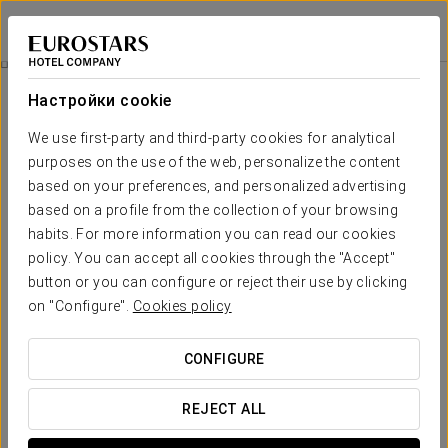
Eurostars Conquistador
КОРДОВА
Войти в Star Tr
Посетите Дворцовый Город Медина Асаара
Настройки cookie
We use first-party and third-party cookies for analytical
purposes on the use of the web, personalize the content
based on your preferences, and personalized advertising
based on a profile from the collection of your browsing
habits. For more information you can read our cookies
policy. You can accept all cookies through the "Accept"
button or you can configure or reject their use by clicking
30€
on "Configure".
Cookies policy
Посетите дворцовый город Медина
Асаара
CONFIGURE
Откройте для себя очарование одного из чудес
REJECT ALL
Кордовы, одного из самых важных археологических