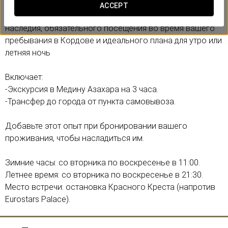
памятников в Испании, города халифата Медина-
ACCEPT
Азахара, объявленного ЮНЕСКО объектом Всемирного
наследия, обязательного посещения во время вашего
пребывания в Кордове и идеального плана для утро или
летняя ночь
Включает:
-Экскурсия в Медину Азахара на 3 часа.
-Трансфер до города от пункта самовывоза.
Добавьте этот опыт при бронировании вашего
проживания, чтобы насладиться им.
Зимние часы: со вторника по воскресенье в 11:00.
Летнее время: со вторника по воскресенье в 21:30.
Место встречи: остановка Красного Креста (напротив
Eurostars Palace).