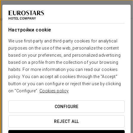
Eurostars Gran Vía
ГРАНАДА
Войти в Star Tr
Номера
Настройки cookie
Номера
Необходимые вам комфорт и
We use first-party and third-party cookies for analytical
отдых
purposes on the use of the web, personalize the content
based on your preferences, and personalized advertising
based on a profile from the collection of your browsing
В отеле Eurostars Gran Vía Granada есть 37 фантастических
habits. For more information you can read our cookies
номеров, распределенных в двухместных номерах,
двухместных номерах люкс и полулюксах. Все номера в
policy. You can accept all cookies through the "Accept"
отеле, которые предлагают невероятный вид на город,
button or you can configure or reject their use by clicking
оснащены спутниковым телевидением, бесплатным Wi-Fi,
on "Configure".
Cookies policy
ванной комнатой с туалетными принадлежностями, феном
и современной мебелью.
CONFIGURE
ОСНОВНЫЕ УСЛУГИ
REJECT ALL
номера