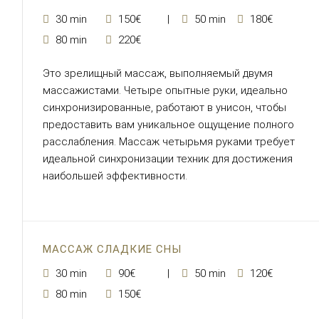
30 min
150€
50 min
180€
80 min
220€
Это зрелищный массаж, выполняемый двумя
массажистами. Четыре опытные руки, идеально
синхронизированные, работают в унисон, чтобы
предоставить вам уникальное ощущение полного
расслабления. Массаж четырьмя руками требует
идеальной синхронизации техник для достижения
наибольшей эффективности.
МАССАЖ СЛАДКИЕ СНЫ
30 min
90€
50 min
120€
80 min
150€