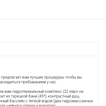
Русский
Войти в Star Traveler или
a
предлагает вам лучшие процедуры, чтобы вы
насладиться пребыванием у нас.
ем вам гидротермальный комплекс (22 евро на
ит из турецкой бани (45º), контрастный душ,
ичный бассейн с теплой водой (два гидромассажных
для шейного отдела и водопад).