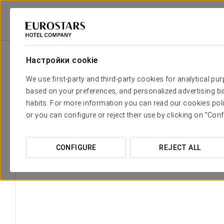
Eurostars Hotel Company
Испания
Granada
Eurostars Gran Vía
Настройки cookie
We use first-party and third-party cookies for analytical pu
based on your preferences, and personalized advertising ba
habits. For more information you can read our cookies poli
or you can configure or reject their use by clicking on "Conf
CONFIGURE
REJECT ALL