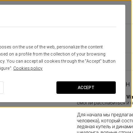
Удобства И Услуги
Спа
спа
rposes on the use of the web, personalize the content
sed on a profile from the collection of your browsing
cy. You can accept all cookies through the "Accept" button
igure".
Cookies policy
Наш спа-салон
ACCEPT
Отель
Eurostars Gran Ví
смогли расслабиться и 
Для начала мы предлага
человека), который состо
ледяная купель и динам
шезлонга, водные струи 