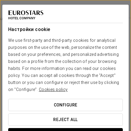
Eurostars Grand Central
МЮНХЕН
Войти в Star Tr
Специальные Предложения
Настройки cookie
Специальные Предложения
We use first-party and third-party cookies for analytical
purposes on the use of the web, personalize the content
based on your preferences, and personalized advertising
based on a profile from the collection of your browsing
habits. For more information you can read our cookies
Pомантический опыт
policy. You can accept all cookies through the "Accept"
button or you can configure or reject their use by clicking
30 €
on "Configure".
Cookies policy
ПОСМОТРЕТЬ ПРЕДЛОЖЕНИЕ
CONFIGURE
REJECT ALL