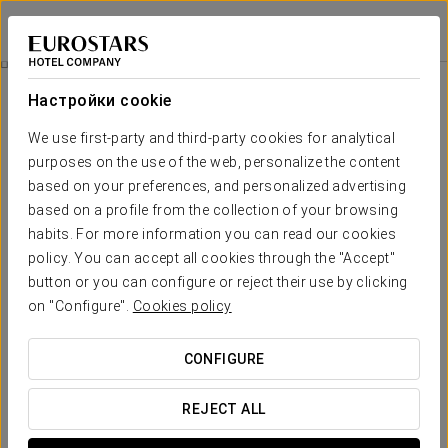
Eurostars Guadalquivir
СЕВИЛЬЯ
Войти в Star Tr
Празднуйте С Нами!
Настройки cookie
We use first-party and third-party cookies for analytical
purposes on the use of the web, personalize the content
based on your preferences, and personalized advertising
based on a profile from the collection of your browsing
habits. For more information you can read our cookies
policy. You can accept all cookies through the "Accept"
button or you can configure or reject their use by clicking
40€
on "Configure".
Cookies policy
Празднуйте с нами!
CONFIGURE
Gift an unforgettable birthday detail.
REJECT ALL
Includes: