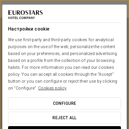
Eurostars Indautxu
БИЛЬБАО
Войти в Star Tr
Настройки cookie
We use first-party and third-party cookies for analytical
purposes on the use of the web, personalize the content
Eurostars Indautxu
based on your preferences, and personalized advertising
based on a profile from the collection of your browsing
БИЛЬБАО
habits. For more information you can read our cookies
policy. You can accept all cookies through the "Accept"
button or you can configure or reject their use by clicking
on "Configure".
Cookies policy
CONFIGURE
КОГДА ВЫ ХОТИТЕ ОТПРАВИТЬСЯ В ПУТЕШЕСТВИЕ?
REJECT ALL

