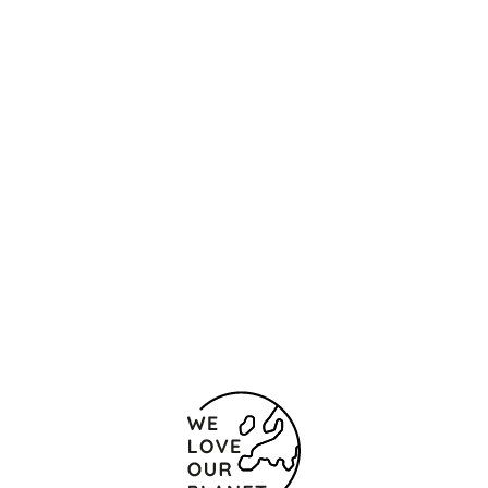
Контакты и карта
Plaza Bombero Etxaniz, s/n
Бильбао
48010 Испания
944 440 004