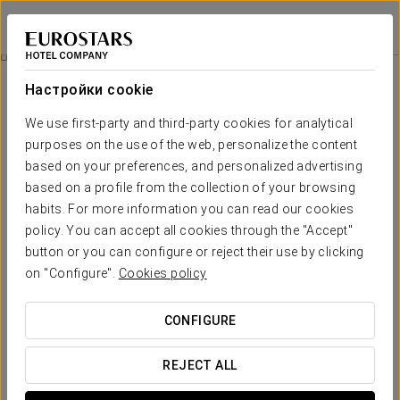
Eurostars La Pleta
ЛЬЕЙДА - BAQUEIRA
Войти в Star Tr
Азиатский Гастрономический Опыт & Спа
Настройки cookie
We use first-party and third-party cookies for analytical
purposes on the use of the web, personalize the content
based on your preferences, and personalized advertising
based on a profile from the collection of your browsing
habits. For more information you can read our cookies
policy. You can accept all cookies through the "Accept"
button or you can configure or reject their use by clicking
€ 160
on "Configure".
Cookies policy
Азиатский гастрономический опыт
& спа
CONFIGURE
Насладитесь лучшим азиатским опытом в нашем отеле.
REJECT ALL