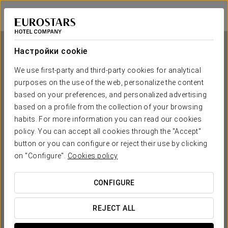
Eurostars Lisboa Baixa
ЛИССАБОН
Войти в Star Tr
Настройки cookie
We use first-party and third-party cookies for analytical
purposes on the use of the web, personalize the content
Eurostars Lisboa Baixa
based on your preferences, and personalized advertising
based on a profile from the collection of your browsing
ЛИССАБОН
habits. For more information you can read our cookies
policy. You can accept all cookies through the "Accept"
button or you can configure or reject their use by clicking
on "Configure".
Cookies policy
CONFIGURE
КОГДА ВЫ ХОТИТЕ ОТПРАВИТЬСЯ В ПУТЕШЕСТВИЕ?
REJECT ALL

