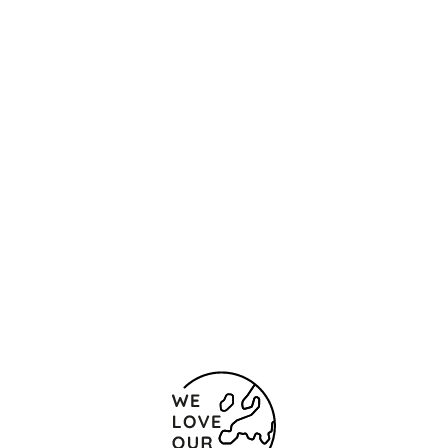
Контакты и карта
Rua da Prata 88-114
Лиссабон
1050 202 Португалия
+351 300 500 490
Chamada para a rede fixa nacional
Форма обратной связи