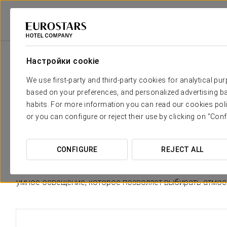
Eurostars Hotel Company
Португалия
Lisboa
Eurostars Lisboa Bai
Настройки cookie
Необходимые вам комфорт и 
We use first-party and third-party cookies for analytical pu
based on your preferences, and personalized advertising ba
Вдохновение для оформления всех 57 просторных номер
habits. For more information you can read our cookies poli
характере и самобытности Лиссабона
, в каждом но
or you can configure or reject their use by clicking on "Conf
Номера выполнены в синих тонах, вдохновленных
тра
яркими цветовыми акцентами, что придает каждому но
CONFIGURE
REJECT ALL
Кроме того, в каждом номере есть эксклюзивные удобс
умное освещение, которое позволяет выбирать атмос