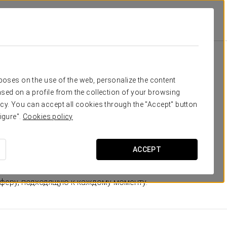
xa
Номера
отдых
rposes on the use of the web, personalize the content
sed on a profile from the collection of your browsing
ов отеля Eurostars Lisboa Baixa черпалось в
cy. You can accept all cookies through the "Accept" button
мере есть фотографии города.
igure".
Cookies policy
диционной португальской плиткой «азулехо»
, с
меру уникальность и изысканность.
ACCEPT
тва, такие как аудиосистема по bluetooth или
феру, подходящую к каждому моменту.