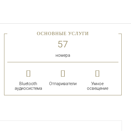
Русский
Войти в Star Traveler или
ОСНОВНЫЕ УСЛУГИ
номера
Bluetooth
Отпариватели
Умное
аудиосистема
освещение