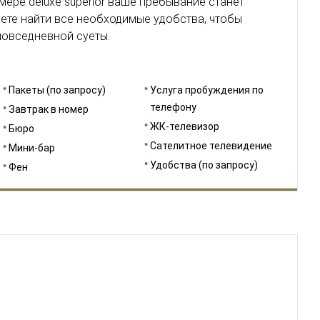
ере deluxe superior ваше пребывание станет
ете найти все необходимые удобства, чтобы
 повседневной суеты.
Пакеты (по запросу)
Услуга пробуждения по
телефону
Завтрак в номер
ЖК-телевизор
Бюро
Сателитное телевидение
Мини-бар
Удобства (по запросу)
Фен