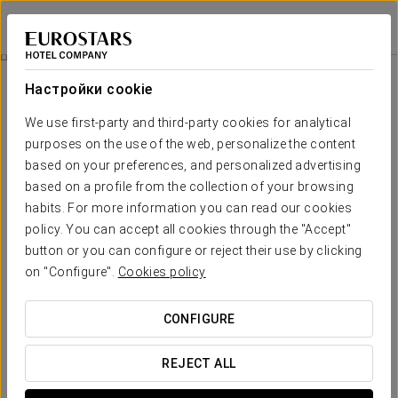
Eurostars Louxo Talaso
ПОНТЕВЕДРА - О-ГРОВЕ
Войти в Star Tr
La Toja Wellness Getaway
Настройки cookie
We use first-party and third-party cookies for analytical
purposes on the use of the web, personalize the content
based on your preferences, and personalized advertising
based on a profile from the collection of your browsing
habits. For more information you can read our cookies
policy. You can accept all cookies through the "Accept"
button or you can configure or reject their use by clicking
306 €
on "Configure".
Cookies policy
La Toja Wellness Getaway
CONFIGURE
Погрузитесь в оазис покоя и обновления с нашим
предложением «Оздоровительный отдых на Ла-Тохе».
REJECT ALL
Эта программа создана для полноценного