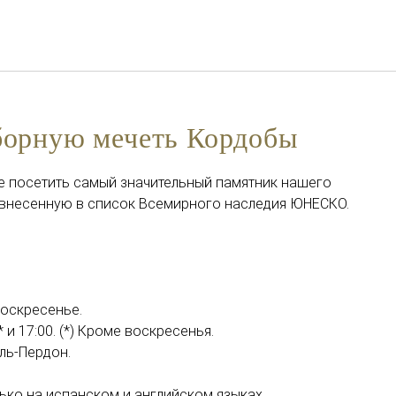
Русский
Войти в Star Traveler или
борную мечеть Кордобы
е посетить самый значительный памятник нашего
 внесенную в список Всемирного наследия ЮНЕСКО.
воскресенье.
* и 17:00. (*) Кроме воскресенья.
ль-Пердон.
лько на испанском и английском языках.