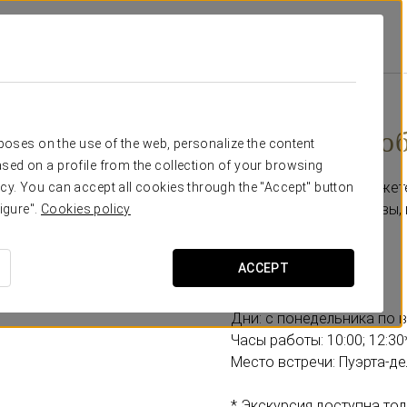
s
Специальные Предложения
Посетите Соборную Мечеть Кордобы
32 €
Посетите Со
rposes on the use of the web, personalize the content
sed on a profile from the collection of your browsing
С этой акцией вы сможет
cy. You can accept all cookies through the "Accept" button
города, мечеть Кордовы,
igure".
Cookies policy
Включает:
ACCEPT
-Экскурсия 90 минут.
Дни: с понедельника по 
Часы работы: 10:00; 12:30
Место встречи: Пуэрта-де
* Экскурсия доступна то