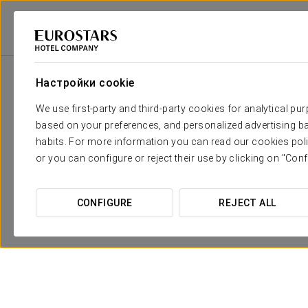
Eurostars Hotel Company
Испания
Кордова
Eurostars Maimónide
Настройки cookie
We use first-party and third-party cookies for analytical pu
based on your preferences, and personalized advertising ba
habits. For more information you can read our cookies poli
or you can configure or reject their use by clicking on "Conf
CONFIGURE
REJECT ALL