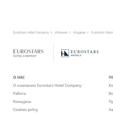
Eurostars Hotel Company
Испания
Кордова
Eurostars Mai
О НАС
П
О компании Eurostars Hotel Company
Ко
Работа
Во
Kонкурсы
П
Cookies policy
За