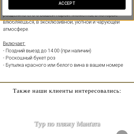
В Eurostars Marqués de Villalta мы создали
ACCEPT
романтический опыт, предназначенный для того, чтобы
разделить его с вашей парой. Моменты, в которые
влюбляешься, в эксклюзивной, уютной и чарующей
атмосфере.
Включает:
- Поздний выезд до 14:00 (при наличии)
- Роскошный букет роз
- Бутылка красного или белого вина в вашем номере
Также наши клиенты интересовались:
Тур по пляжу Манґата