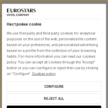
Eurostars Marqués de Villalta
КАРТАХЕНА-ДЕ-ИНДИАС
Войти в Star Tr
Романтический Опыт
Настройки cookie
We use first-party and third-party cookies for analytical
purposes on the use of the web, personalize the content
based on your preferences, and personalized advertising
based on a profile from the collection of your browsing
habits. For more information you can read our cookies
policy. You can accept all cookies through the "Accept"
button or you can configure or reject their use by clicking
165.000 COP за пару
on "Configure".
Cookies policy
Романтический опыт
CONFIGURE
Детали, чтобы удивить. Всё готово, чтобы вы думали
только о наслаждении любовью.
REJECT ALL