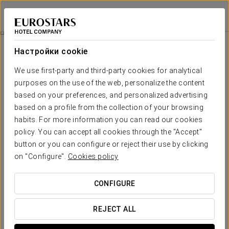
Eurostars Marqués de Villalta
КАРТАХЕНА-ДЕ-ИНДИАС
Войти в Star Tr
Специальные Предложения
Настройки cookie
Специальные Предложения
We use first-party and third-party cookies for analytical
purposes on the use of the web, personalize the content
based on your preferences, and personalized advertising
based on a profile from the collection of your browsing
habits. For more information you can read our cookies
Тур по пляжу Манґата
policy. You can accept all cookies through the "Accept"
button or you can configure or reject their use by clicking
400.000 COP per person
on "Configure".
Cookies policy
ПОСМОТРЕТЬ ПРЕДЛОЖЕНИЕ
CONFIGURE
REJECT ALL