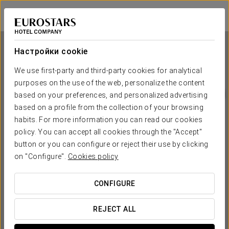
Eurostars Marqués de Villalta
КАРТАХЕНА-ДЕ-ИНДИАС
Войти в Star Tr
Настройки cookie
We use first-party and third-party cookies for analytical
purposes on the use of the web, personalize the content
Eurostars Marqués de Villalta
based on your preferences, and personalized advertising
based on a profile from the collection of your browsing
КАРТАХЕНА-ДЕ-ИНДИАС
habits. For more information you can read our cookies
policy. You can accept all cookies through the "Accept"
button or you can configure or reject their use by clicking
on "Configure".
Cookies policy
CONFIGURE
КОГДА ВЫ ХОТИТЕ ОТПРАВИТЬСЯ В ПУТЕШЕСТВИЕ?
REJECT ALL

