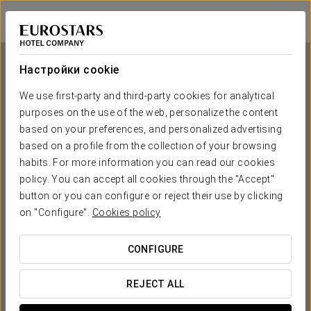
Eurostars Matera La Suite
МАТЕРА
Войти в Star Tr
Настройки cookie
We use first-party and third-party cookies for analytical
purposes on the use of the web, personalize the content
Eurostars Matera La Suite
based on your preferences, and personalized advertising
based on a profile from the collection of your browsing
МАТЕРА
habits. For more information you can read our cookies
policy. You can accept all cookies through the "Accept"
button or you can configure or reject their use by clicking
on "Configure".
Cookies policy
CONFIGURE
КОГДА ВЫ ХОТИТЕ ОТПРАВИТЬСЯ В ПУТЕШЕСТВИЕ?
REJECT ALL

