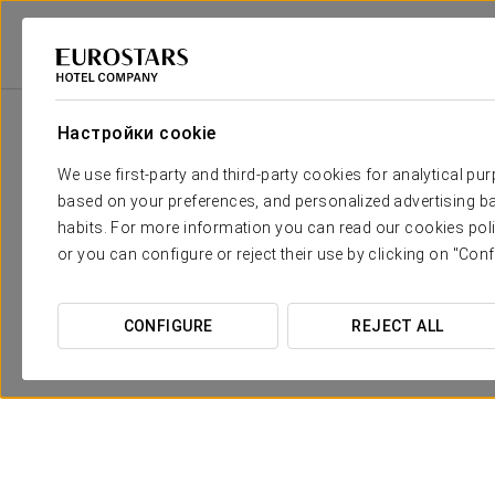
Eurostars Hotel Company
Италия
Матера
Eurostars Matera La Suit
Настройки cookie
We use first-party and third-party cookies for analytical pu
based on your preferences, and personalized advertising ba
habits. For more information you can read our cookies poli
or you can configure or reject their use by clicking on "Conf
CONFIGURE
REJECT ALL