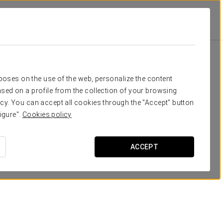
e
Удобства И Услуги
Питание
питание
rposes on the use of the web, personalize the content
sed on a profile from the collection of your browsing
cy. You can accept all cookies through the "Accept" button
igure".
Cookies policy
ACCEPT