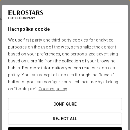
Eurostars Metropole
РИГА
Войти в Star Tr
Специальные Предложения
Настройки cookie
Специальные Предложения
We use first-party and third-party cookies for analytical
purposes on the use of the web, personalize the content
based on your preferences, and personalized advertising
based on a profile from the collection of your browsing
habits. For more information you can read our cookies
Романтический опыт
policy. You can accept all cookies through the "Accept"
button or you can configure or reject their use by clicking
35 €
on "Configure".
Cookies policy
ПОСМОТРЕТЬ ПРЕДЛОЖЕНИЕ
CONFIGURE
REJECT ALL