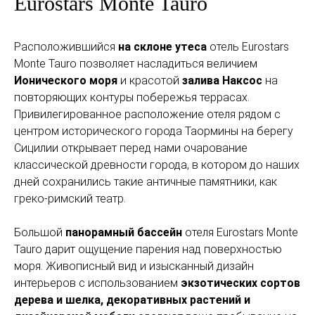
Eurostars Monte Tauro
Расположившийся
на склоне утеса
отель Eurostars
Monte Tauro позволяет насладиться величием
Ионического моря
и красотой
залива Наксос
на
повторяющих контуры побережья террасах.
Привилегированное расположение отеля рядом с
центром исторического города Таормины на берегу
Сицилии открывает перед нами очарование
классической древности города, в котором до наших
дней сохранились такие античные памятники, как
греко-римский театр.
Большой
панорамный бассейн
отеля Eurostars Monte
Tauro дарит ощущение парения над поверхностью
моря. Живописный вид и изысканный дизайн
интерьеров с использованием
экзотических сортов
дерева и шелка, декоративных растений и