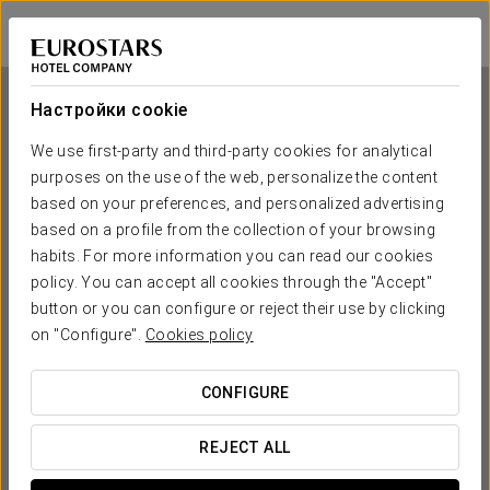
Eurostars Monte Tauro
ТАОРМИНА
Войти в Star Tr
Настройки cookie
We use first-party and third-party cookies for analytical
purposes on the use of the web, personalize the content
Eurostars Monte Tauro
based on your preferences, and personalized advertising
based on a profile from the collection of your browsing
ТАОРМИНА
habits. For more information you can read our cookies
policy. You can accept all cookies through the "Accept"
button or you can configure or reject their use by clicking
on "Configure".
Cookies policy
CONFIGURE
КОГДА ВЫ ХОТИТЕ ОТПРАВИТЬСЯ В ПУТЕШЕСТВИЕ?
REJECT ALL

