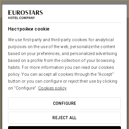
Eurostars Montgomery
БРЮССЕЛЬ
Войти в Star Tr
Настройки cookie
We use first-party and third-party cookies for analytical
purposes on the use of the web, personalize the content
Eurostars Montgomery
based on your preferences, and personalized advertising
based on a profile from the collection of your browsing
БРЮССЕЛЬ
habits. For more information you can read our cookies
policy. You can accept all cookies through the "Accept"
button or you can configure or reject their use by clicking
on "Configure".
Cookies policy
CONFIGURE
КОГДА ВЫ ХОТИТЕ ОТПРАВИТЬСЯ В ПУТЕШЕСТВИЕ?
REJECT ALL

