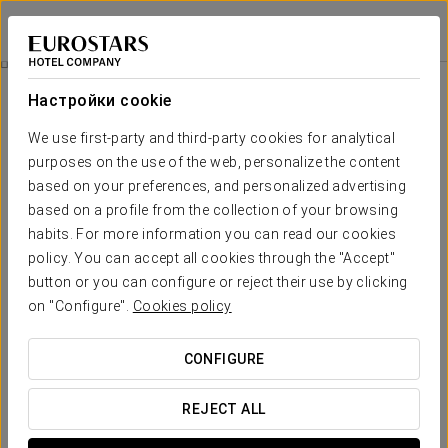
Eurostars Montgomery
БРЮССЕЛЬ
Войти в Star Tr
Номера
Настройки cookie
Номера
Необходимые вам комфорт и
We use first-party and third-party cookies for analytical
отдых
purposes on the use of the web, personalize the content
based on your preferences, and personalized advertising
based on a profile from the collection of your browsing
В отеле
Hotel Eurostars Montgomery
имеется 63 номера,
habits. For more information you can read our cookies
оснащенные современной, высококачественной мебелью.
policy. You can accept all cookies through the "Accept"
Все номера очень элегантны, оформлены с большим
button or you can configure or reject their use by clicking
вкусом. Удобства номеров отличаются высоким качеством
on "Configure".
Cookies policy
и использованием современных технологий, включая
высокоскоростной Wi-Fi, спутниковое ТВ, DVD, письменный
стол, сейф, фен, телефон в номере и ванной комнате,
CONFIGURE
предметы гигиены и меню подушек.
ОСНОВНЫЕ УСЛУГИ
REJECT ALL