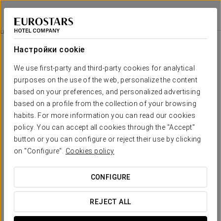
Eurostars Montgomery
БРЮССЕЛЬ
Войти в Star Tr
Ужин В Нашем Ресторане La Duchesse
Настройки cookie
We use first-party and third-party cookies for analytical
purposes on the use of the web, personalize the content
based on your preferences, and personalized advertising
based on a profile from the collection of your browsing
habits. For more information you can read our cookies
policy. You can accept all cookies through the "Accept"
button or you can configure or reject their use by clicking
40€
on "Configure".
Cookies policy
Ужин в нашем ресторане La
Duchesse
CONFIGURE
Приглашаем вас поужинать в нашем ресторане La
REJECT ALL
Duchesse, где в эксклюзивной и элегантной атмосфере