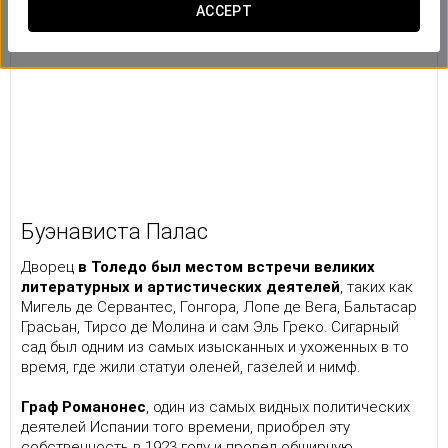
ACCEPT
Буэнависта Палас
Дворец
в Толедо был местом встречи великих
литературных и артистических деятелей
, таких как
Мигель де Сервантес, Гонгора, Лопе де Вега, Бальтасар
Грасьан, Тирсо де Молина и сам Эль Греко. Сигарный
сад был одним из самых изысканных и ухоженных в то
время, где жили статуи оленей, газелей и нимф.
Граф Романонес
, один из самых видных политических
деятелей Испании того времени, приобрел эту
собственность в 1923 году и провел обширную