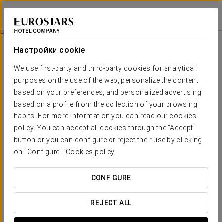
Eurostars Palacio Buenavista
ТОЛЕДО
Войти в Star Tr
История
Настройки cookie
История
We use first-party and third-party cookies for analytical
purposes on the use of the web, personalize the content
Отель Eurostars Palacio Buenavista построен
на месте
бывшего дворца Буэнависта
, впечатляющего здания
based on your preferences, and personalized advertising
эпохи Возрождения XVI века. Дворец был возведен на
based on a profile from the collection of your browsing
территории поместья, уступленного испанским королем
habits. For more information you can read our cookies
Филиппом III кардиналу Бернардо де Сандоваль-и-Рохас в
policy. You can accept all cookies through the "Accept"
1599 году.
button or you can configure or reject their use by clicking
По мнению некоторых историков,
здание было
on "Configure".
Cookies policy
построено по проекту Эль Греко
, который в свое время
только начинал работать в области архитектуры.
CONFIGURE
REJECT ALL