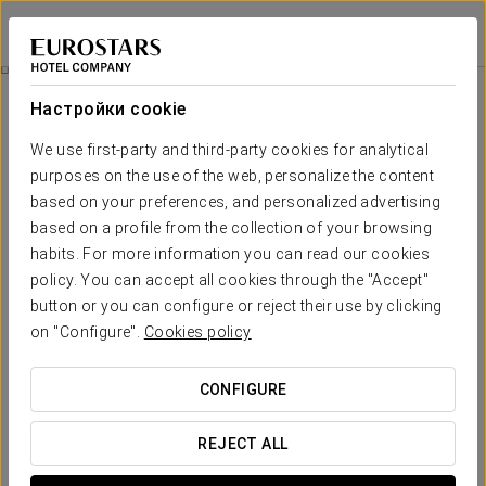
Eurostars Palacio Buenavista
ТОЛЕДО
Войти в Star Tr
Прогулка По Толедо — Частный Тур
Настройки cookie
We use first-party and third-party cookies for analytical
purposes on the use of the web, personalize the content
based on your preferences, and personalized advertising
based on a profile from the collection of your browsing
habits. For more information you can read our cookies
policy. You can accept all cookies through the "Accept"
button or you can configure or reject their use by clicking
Прогулка по Толедо — частный тур
on "Configure".
Cookies policy
Прогулка, которая приглашает открыть для себя суть
CONFIGURE
города без спешки, позволяя увлечься его историей и
уникальной атмосферой. Примерно за 2,5 часа вы
REJECT ALL
посетите самые знаковые места: атмосферный