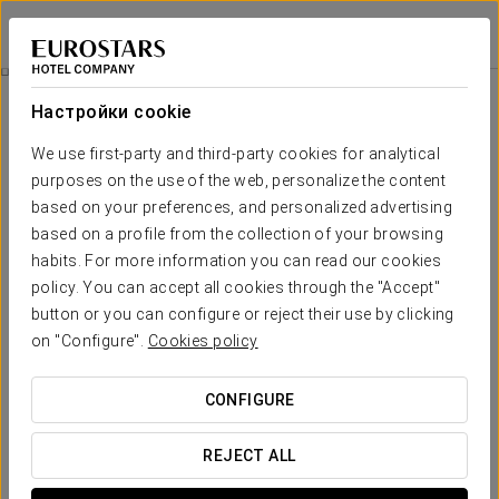
Eurostars Palazzo Zichy
БУДАПЕШТ
Войти в Star Tr
Бизнес-Опыт
Настройки cookie
We use first-party and third-party cookies for analytical
purposes on the use of the web, personalize the content
based on your preferences, and personalized advertising
based on a profile from the collection of your browsing
habits. For more information you can read our cookies
policy. You can accept all cookies through the "Accept"
button or you can configure or reject their use by clicking
20 €
on "Configure".
Cookies policy
Бизнес-опыт
CONFIGURE
Здесь вы найдёте пространство, созданное для того,
чтобы вы могли расслабиться и чувствовать себя
REJECT ALL
комфортно. Комфорт, тепло и мелочи, которые сделают