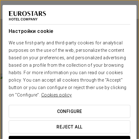
Eurostars Park Hotel Maximilian
РЕГЕНСБУРГ
Войти в Star Tr
Настройки cookie
We use first-party and third-party cookies for analytical
Eurostars Park Hotel
purposes on the use of the web, personalize the content
Maximilian
based on your preferences, and personalized advertising
based on a profile from the collection of your browsing
РЕГЕНСБУРГ
habits. For more information you can read our cookies
policy. You can accept all cookies through the "Accept"
button or you can configure or reject their use by clicking
on "Configure".
Cookies policy
CONFIGURE
КОГДА ВЫ ХОТИТЕ ОТПРАВИТЬСЯ В ПУТЕШЕСТВИЕ?
REJECT ALL

