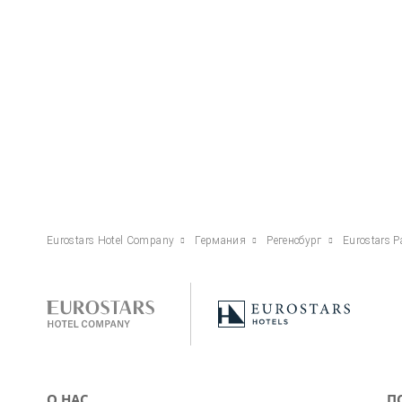
Eurostars Hotel Company
Германия
Регенсбург
Eurostars P
О НАС
П