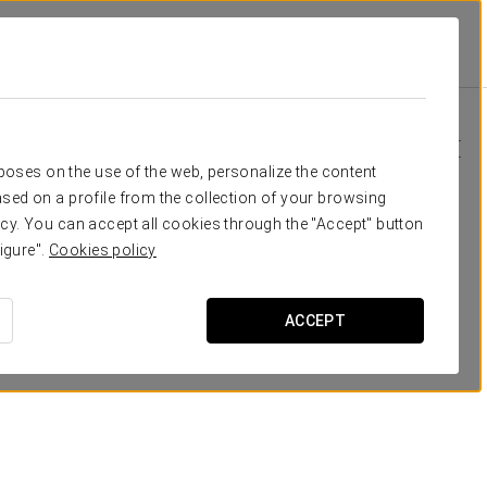
tel Maximilian
Специальные Предложения
Специальные Предложения
rposes on the use of the web, personalize the content
sed on a profile from the collection of your browsing
cy. You can accept all cookies through the "Accept" button
igure".
Cookies policy
ACCEPT