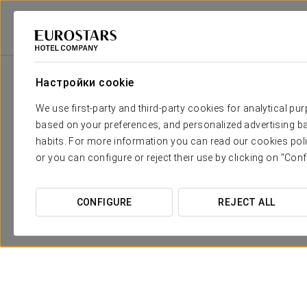
Eurostars Hotel Company
Германия
Регенсбург
Eurostars Park Ho
Настройки cookie
We use first-party and third-party cookies for analytical pu
based on your preferences, and personalized advertising ba
habits. For more information you can read our cookies poli
or you can configure or reject their use by clicking on "Conf
CONFIGURE
REJECT ALL
Pомантический опыт
40 €
ПОСМОТРЕТЬ ПРЕДЛОЖЕНИЕ