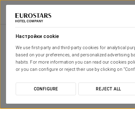
Eurostars Hotel Company
Испания
Segovia
Eurostars Plaza Acuedu
Настройки cookie
We use first-party and third-party cookies for analytical pu
based on your preferences, and personalized advertising ba
habits. For more information you can read our cookies poli
or you can configure or reject their use by clicking on "Conf
CONFIGURE
REJECT ALL
Путешествие на воздушном
шаре
От 205 €
ПОСМОТРЕТЬ ПРЕДЛОЖЕНИЕ