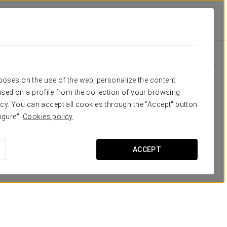
cto
Специальные Предложения
Специальные Предложения
rposes on the use of the web, personalize the content
sed on a profile from the collection of your browsing
cy. You can accept all cookies through the "Accept" button
igure".
Cookies policy
ACCEPT
Экскурсия по городу
ПОСМОТРЕТЬ ПРЕДЛОЖЕНИЕ