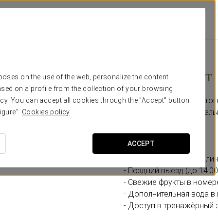
Специальные Предложения
Бизнес-Опыт
10 €
Бизнес-опыт
rposes on the use of the web, personalize the content
sed on a profile from the collection of your browsing
Этот опыт создан для то
cy. You can accept all cookies through the "Accept" button
комфортом, функциональ
igure".
Cookies policy
пребывания.
ACCEPT
Включает:
- Ранний заезд (при налич
- Поздний выезд (до 14:00
- Свежие фрукты в номер
- Дополнительная вода в
- Доступ в тренажёрный з