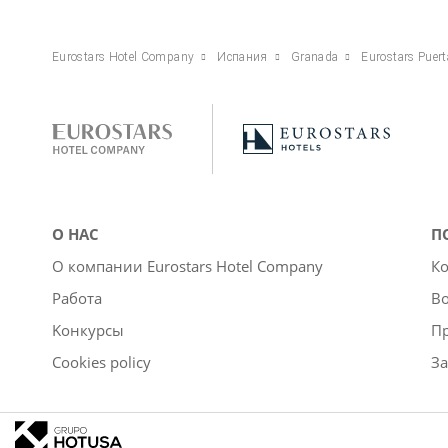
Eurostars Hotel Company
Испания
Granada
Eurostars Puert
О НАС
П
О компании Eurostars Hotel Company
Ко
Работа
Во
Kонкурсы
П
Cookies policy
За