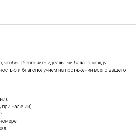
Русский
Войти в Star Traveler или
го, чтобы обеспечить идеальный баланс между
ностью и благополучием на протяжении всего вашего
ии).
, при наличии).
е.
 номере.
ал.