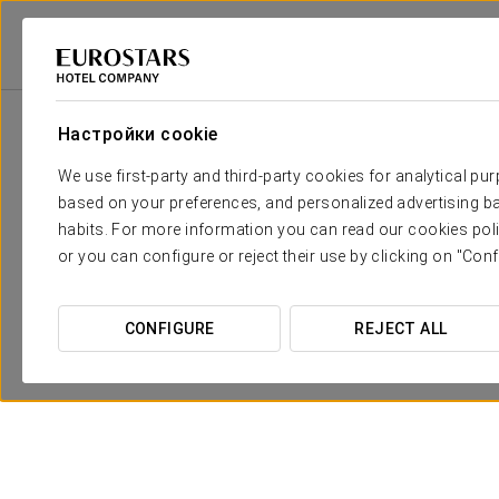
Eurostars Hotel Company
Испания
Granada
Eurostars Puerta Real
Настройки cookie
We use first-party and third-party cookies for analytical pu
based on your preferences, and personalized advertising ba
habits. For more information you can read our cookies poli
or you can configure or reject their use by clicking on "Conf
CONFIGURE
REJECT ALL