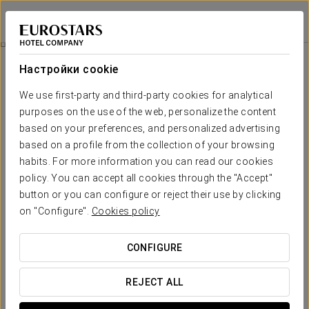
Eurostars Puerta Real
ГРАНАДА
Войти в Star Tr
Pомантический Опыт
Настройки cookie
We use first-party and third-party cookies for analytical
purposes on the use of the web, personalize the content
based on your preferences, and personalized advertising
based on a profile from the collection of your browsing
habits. For more information you can read our cookies
policy. You can accept all cookies through the "Accept"
button or you can configure or reject their use by clicking
30€
on "Configure".
Cookies policy
Pомантический опыт
CONFIGURE
В отеле Eurostars Puerta Real мы хотим, чтобы ваше
пребывание превратилось в приятное и
REJECT ALL
запоминающееся переживание, поэтому предлагаем