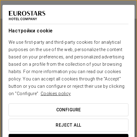
Eurostars Puerto de Ibiza
ИВИСА
Войти в Star Tr
Настройки cookie
We use first-party and third-party cookies for analytical
purposes on the use of the web, personalize the content
Eurostars Puerto de Ibiza
based on your preferences, and personalized advertising
based on a profile from the collection of your browsing
ИВИСА
habits. For more information you can read our cookies
policy. You can accept all cookies through the "Accept"
button or you can configure or reject their use by clicking
on "Configure".
Cookies policy
CONFIGURE
КОГДА ВЫ ХОТИТЕ ОТПРАВИТЬСЯ В ПУТЕШЕСТВИЕ?
REJECT ALL

