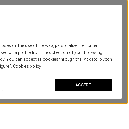
Номера
отдых
rposes on the use of the web, personalize the content
sed on a profile from the collection of your browsing
еспечения максимального комфорта и
cy. You can accept all cookies through the "Accept" button
ждого номера отличается просторностью и
igure".
Cookies policy
иль с минималистичными акцентами. Наши гости
ствами, оборудованными всем необходимым для
ACCEPT
РАЗМЕРЫ
21