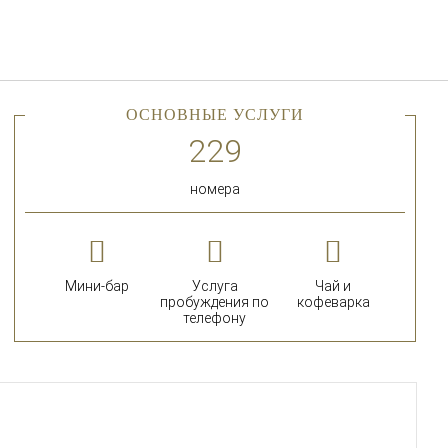
Русский
Войти в Star Traveler или
ОСНОВНЫЕ УСЛУГИ
номера
Мини-бар
Услуга
Чай и
пробуждения по
кофеварка
телефону