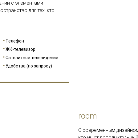
тании с элементами
странство для тех, кто
Телефон
ЖК-телевизор
Сателитное телевидение
Удобства (по запросу)
room
С современным дизайном 
кто ищет дополнительный