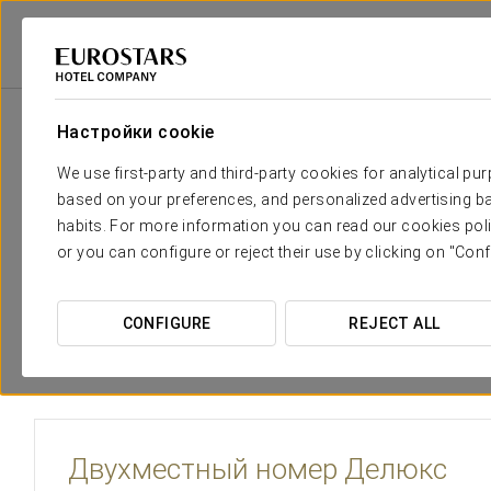
Eurostars Hotel Company
Испания
Ibiza
Eurostars Puerto De Ibiza
Настройки cookie
Необходимые вам комфорт и 
We use first-party and third-party cookies for analytical pu
based on your preferences, and personalized advertising ba
Номера Eurostars Puerto de Ibiza разработаны для об
habits. For more information you can read our cookies poli
функциональности. Современный и светлый дизайн ка
or you can configure or reject their use by clicking on "Conf
вниманием к деталям, сочетая средиземноморский ст
будут наслаждаться спокойными и уютными простран
комфортного пребывания.
CONFIGURE
REJECT ALL
Двухместный номер Делюкс