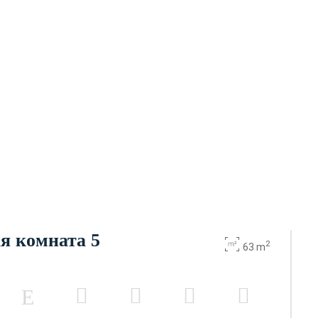
я комната 5
2
63 m