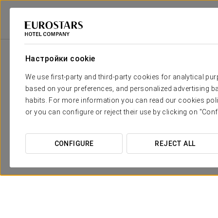
2
Зала
M
Размеры
Переговорная
2
x
Настройки cookie
90 m
комната 1
We use first-party and third-party cookies for analytical pu
Переговорная
2
x
92 m
based on your preferences, and personalized advertising ba
комната 2
habits. For more information you can read our cookies poli
Переговорная
2
x
91 m
or you can configure or reject their use by clicking on "Conf
комната 3
Переговорная
2
x
70 m
комната 4
CONFIGURE
REJECT ALL
Переговорная
2
x
63 m
комната 5
Переговорная
2
x
345 m
комната 1-2-3-4