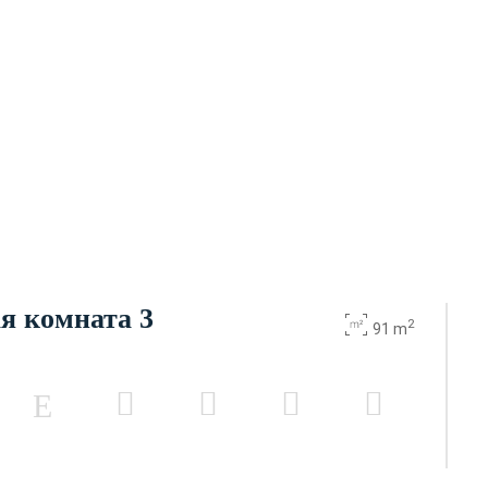
я комната 3
2
91 m