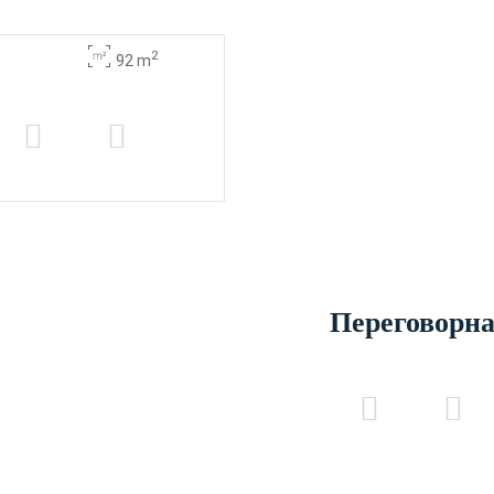
2
92 m
Переговорна