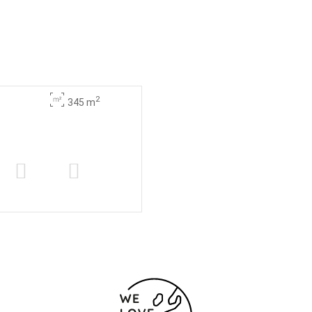
2
345 m