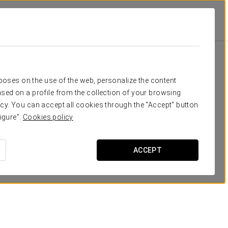
Класс
Банкет
Банкет
П-образ
-
-
-
-
Ваше мероприятие в
rposes on the use of the web, personalize the content
-
-
-
-
sed on a profile from the collection of your browsing
cy. You can accept all cookies through the "Accept" button
-
-
-
-
igure".
Cookies policy
ЗАПРОСИТЬ СМЕТУ
-
-
-
-
ACCEPT
-
-
-
-
-
-
-
-