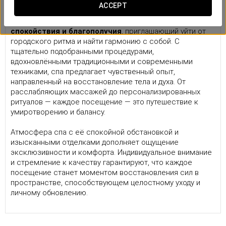
Момент расслабления
ACCEPT
В сердце Eurostars Rijnhaven находится спа —
оазис
спокойствия и благополучия
, приглашающий уйти от
городского ритма и найти гармонию с собой. С
тщательно подобранными процедурами,
вдохновлёнными традиционными и современными
техниками, спа предлагает чувственный опыт,
направленный на восстановление тела и духа. От
расслабляющих массажей до персонализированных
ритуалов — каждое посещение — это путешествие к
умиротворению и балансу.
Атмосфера спа с её спокойной обстановкой и
изысканными отделками дополняет ощущение
эксклюзивности и комфорта. Индивидуальное внимание
и стремление к качеству гарантируют, что каждое
посещение станет моментом восстановления сил в
пространстве, способствующем целостному уходу и
личному обновлению.