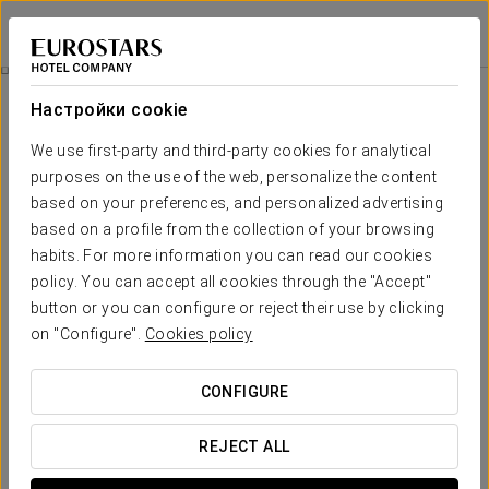
Eurostars Royal Tanau
ЛЬЕЙДА - BAQUEIRA
Войти в Star Tr
Pомантический Опыт
Настройки cookie
We use first-party and third-party cookies for analytical
purposes on the use of the web, personalize the content
based on your preferences, and personalized advertising
based on a profile from the collection of your browsing
habits. For more information you can read our cookies
policy. You can accept all cookies through the "Accept"
button or you can configure or reject their use by clicking
50 €
on "Configure".
Cookies policy
Pомантический опыт
CONFIGURE
Любое время подходит, чтобы удивить своего партнёра
и насладиться романтическим отдыхом.
REJECT ALL