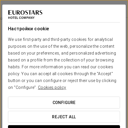
Eurostars Torre Sevilla
СЕВИЛЬЯ
Войти в Star Tr
Специальные Предложения
Настройки cookie
Специальные Предложения
We use first-party and third-party cookies for analytical
purposes on the use of the web, personalize the content
based on your preferences, and personalized advertising
based on a profile from the collection of your browsing
habits. For more information you can read our cookies
Идеальный план
policy. You can accept all cookies through the "Accept"
button or you can configure or reject their use by clicking
От 185 €
on "Configure".
Cookies policy
ПОСМОТРЕТЬ ПРЕДЛОЖЕНИЕ
CONFIGURE
REJECT ALL