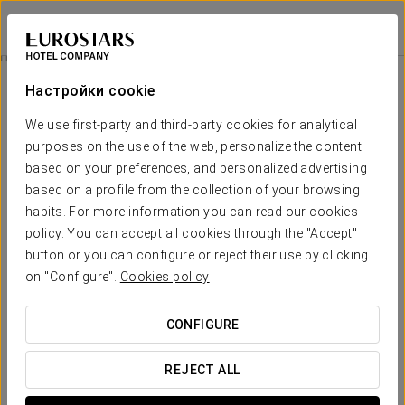
Eurostars Torre Sevilla
СЕВИЛЬЯ
Войти в Star Tr
Spa
Настройки cookie
Spa
We use first-party and third-party cookies for analytical
purposes on the use of the web, personalize the content
Откройте для себя оазис благополучия и релаксации,
созданный для заботы о вашем теле и гармонии вашего
based on your preferences, and personalized advertising
разума. Погрузитесь в наш эксклюзивный спа и
based on a profile from the collection of your browsing
насладитесь полным набором процедур, предназначенных
habits. For more information you can read our cookies
для тонизации, очищения и восстановления энергии.
policy. You can accept all cookies through the "Accept"
button or you can configure or reject their use by clicking
Забронировать процедуру
on "Configure".
Cookies policy
CONFIGURE
REJECT ALL