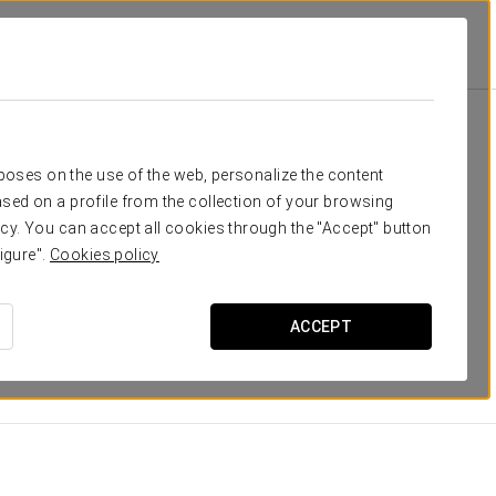
id
Номера
отдых
rposes on the use of the web, personalize the content
sed on a profile from the collection of your browsing
в, идеально сочетающих современность, комфорт и
cy. You can accept all cookies through the "Accept" button
е пространства, где каждая деталь тщательно
igure".
Cookies policy
ех, кто ценит роскошь, уединение и отдых.
ACCEPT
РАЗМЕРЫ
25