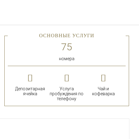
Русский
Войти в Star Traveler или
ОСНОВНЫЕ УСЛУГИ
номера
Депозитарная
Услуга
Чай и
ячейка
пробуждения по
кофеварка
телефону