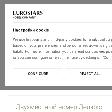
Eurostars Hotel Company
Испания
Вальядолид
Eurostars Valladol
Настройки cookie
Необходимые вам комфорт и 
We use first-party and third-party cookies for analytical pu
based on your preferences, and personalized advertising ba
В отеле Eurostars Valladolid 75 эксклюзивных номеро
habits. For more information you can read our cookies poli
продуманный до мелочей дизайн. Изысканные и светлы
or you can configure or reject their use by clicking on "Conf
подобрана, чтобы предложить уникальный опыт — для т
CONFIGURE
REJECT ALL
Двухместный номер Делюкс