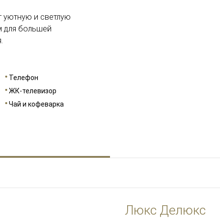
т уютную и светлую
м для большей
.
Телефон
ЖК-телевизор
Чай и кофеварка
Люкс Делюкс