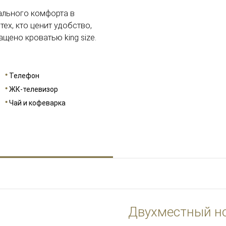
ального комфорта в
ех, кто ценит удобство,
щено кроватью king size.
Телефон
ЖК-телевизор
Чай и кофеварка
Двухместный н