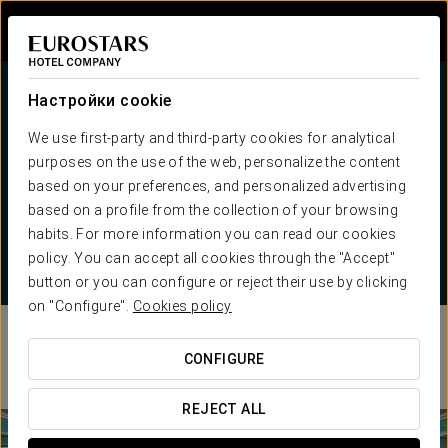
Войти в Star Tr
Настройки cookie
We use first-party and third-party cookies for analytical
purposes on the use of the web, personalize the content
Планируйте своё мероприятие с нами
based on your preferences, and personalized advertising
based on a profile from the collection of your browsing
Более 100 отелей доступны
habits. For more information you can read our cookies
Опытный персонал
policy. You can accept all cookies through the "Accept"
Все виды мероприятий
button or you can configure or reject their use by clicking
on "Configure".
Cookies policy
Сделайте своё мероприятие
CONFIGURE
незабываемым
REJECT ALL